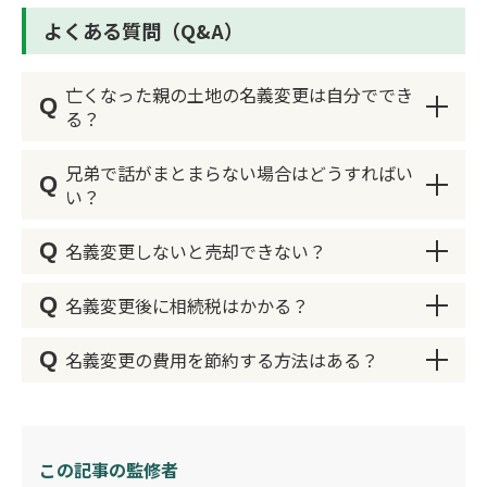
よくある質問（Q&A）
亡くなった親の土地の名義変更は自分ででき
Q
る？
兄弟で話がまとまらない場合はどうすればい
Q
はい、自分で手続きすることも可能です。相続登
い？
記は法務局に申請することで完了します。ただ
し、必要な書類が多く、不備があると手続きが遅
Q
名義変更しないと売却できない？
遺産分割協議で話し合いがまとまらない場合、次
れるため、慎重に進める必要があります。
のような方法で解決を試みます。
Q
名義変更後に相続税はかかる？
自分で手続きする流れ
はい、名義変更をしないと不動産を売却すること
1.第三者を交えて話し合う
はできません。
Q
1.必要書類を集める（戸籍謄本、住民票、固定資
名義変更の費用を節約する方法はある？
家族間での話し合いが難しい場合は、弁護士など
不動産の名義が亡くなった親のままだと、所有権
名義変更（相続登記）自体には相続税はかかりま
産評価証明書など）
の専門家を交えて協議すると、冷静に話を進めや
が相続人に移っていないため、契約が成立しませ
せん。しかし、相続財産の合計額が**基礎控除額
2.遺産分割協議書を作成する（相続人全員の合意
すくなります。
ん。不動産会社との売却契約を結ぶには、相続登
（3,000万円＋600万円×法定相続人の数）**を
名義変更にかかる費用をできるだけ抑えたい場
が必要）
記を完了させ、相続人の名義に変更しておく必要
超える場合、相続税の申告と納税が必要になりま
合、次の方法を検討しましょう。
2.遺産分割調停を申し立てる
3.登記申請書を作成する（法務局のホームページ
この記事の監修者
があります。
す。