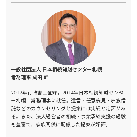
どうしても合意に至らない場合は、家庭裁判所に
からフォーマットを取得可能）
1.自分で登記申請をする
遺産分割調停を申し立てることができます。調停
4.法務局へ登記申請を行う（郵送または窓口で受
売却する場合の流れ
相続税が発生するかどうかの計算例
司法書士に依頼すると5万円～10万円ほどの報酬
委員が間に入り、双方の意見を調整しながら合意
付）
がかかります。書類作成や申請を自分で行えば、
を目指します。
1.相続登記を完了させる
・相続人が2人の場合 → 基礎控除額 4,200万円
5.登記完了通知を受け取る（問題がなければ約2
この費用を節約できます。
2.不動産の査定を依頼する
（3,000万円＋600万円×2人）
週間で完了）
3.審判による決定
3.買主を見つける（仲介会社を通すor直接売却）
・遺産総額が5,000万円の場合 → 課税対象額 800
2.法定相続情報一覧図を活用する
調停でも解決しない場合は、最終的に裁判所の審
自分で手続きするメリットとデメリット
4.売買契約を締結する
万円（5,000万円－4,200万円）
相続関係を証明するために、何度も戸籍謄本を提
判により、遺産分割の方法が決定されます。
5.所有権移転登記を行う（売却先に名義変更）
出する必要がある場合があります。「法定相続情
・メリット：費用を抑えられる（司法書士報酬が
課税対象額がある場合は、相続開始を知った日の
報一覧図」を法務局で取得しておけば、複数の手
遺産分割のトラブルは、親族関係の悪化につなが
不要）
なお、相続登記を完了させていれば、複数の相続
翌日から10か月以内に相続税の申告・納付をし
一般社団法人 日本相続知財センター札幌
続きで使い回せるため、書類取得の手間と費用を
ることが多いため、なるべく早い段階で専門家に
・デメリット：書類の準備に時間がかかる、書き
人の共有名義でも売却は可能です。ただし、共有
なければなりません。遅れると延滞税が発生する
常務理事 成田 幹
節約できます。
相談することをおすすめします。
方にミスがあるとやり直しになる
者全員の同意が必要になるため、事前に話し合っ
ので注意しましょう。
ておくことが大切です。
3.税理士や司法書士の無料相談を活用する
2012年行政書士登録。2014年日本相続知財センタ
手続きに不安がある場合や、相続人が複数いて話
相続税の申告が必要かどうかわからない場合は、
各自治体や専門機関が提供する無料相談を利用す
ー札幌 常務理事に就任。遺言・任意後見・家族信
し合いが難航している場合は、司法書士に依頼す
税理士に相談すると適切なアドバイスがもらえま
れば、必要なアドバイスを受けながら費用を抑え
託などのカウンセリングと提案には実績と定評があ
るのがおすすめです。
す。
ることができます。
る。また、法人経営者の相続・事業承継支援の経験
も豊富で、家族関係に配慮した提案が好評。