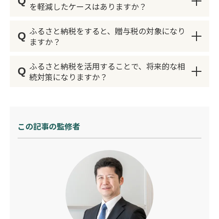
Q
相続税の課税対象額や自身の所得状況によります
す。
を軽減したケースはありますか？
が、自己負担額が増えない範囲で計画的に寄附を
行うことが重要です。具体的な金額については、
ふるさと納税をすると、贈与税の対象になり
Q
多くの事例があります。例えば、相続財産が多い
税理士に相談することをおすすめします。
ますか？
場合、その一部をふるさと納税として寄附し、寄
附金控除を受けることで相続税の負担を軽減した
ふるさと納税を活用することで、将来的な相
Q
いいえ、ふるさと納税は自己の名義で行う寄附で
ケースがあります。このような具体的な事例につ
続対策になりますか？
あり、通常は贈与税の対象にはなりません。
いても、専門家に相談することでより詳しく知る
ことができます。
ただし、他人の名義で寄附を行い、その恩恵を受
はい、ふるさと納税は相続税の課税対象となる財
ける場合（例えば、親が子供の名義で寄附を行
産を減少させる手段の一つとして活用できます。
この記事の監修者
い、子供が住民税の控除を受ける場合）などは、
特に、相続財産が多く課税対象額を減らしたい場
贈与とみなされる可能性があります。そのため、
合、毎年計画的にふるさと納税を行うことで、所
寄附を行う際には、寄附者本人の名義で手続きを
得税・住民税の控除を受けながら財産を減らすこ
行うことが重要です。
とができます。ただし、ふるさと納税には年間の
控除上限額があるため、大規模な相続対策として
は限界があることに注意が必要です。