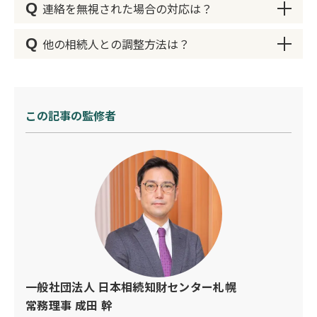
ることが重要です。手紙を書く際には、敬語を使
絡を取り、詳細を確認しましょう。疑問点や不明
Q
連絡を無視された場合の対応は？
い、相手に対する敬意を示すことが大切です。ま
点がある場合は、直接聞くことで解決できること
専門家に相談する際の費用は、相談内容や専門家
た、相手が理解しやすいように、簡潔でわかりや
が多いです。また、手紙の内容が法的に正確であ
の料金設定によります。一般的には、初回相談は
Q
他の相続人との調整方法は？
すい言葉を選びます。
るかどうかを確認するためには、日本相続知財セ
無料で行っている事務所も多く、具体的な手続き
連絡を無視された場合は、再度手紙を送るか、他
ンター札幌などの専門家に相談することが有効で
に進む際には、費用の見積もりを依頼することが
の連絡手段を検討しましょう。例えば、電話やメ
拝啓
す。
できます。費用の見積もりを事前に確認し、納得
ールを利用する方法もあります。また、弁護士な
他の相続人との調整方法としては、遺産分割協議
の上で相談を進めることが重要です。
どの専門家に相談することで、適切な対応方法を
書の作成や、相続財産の評価などが挙げられま
突然のご連絡失礼いたします。私は〇〇と申しま
この記事の監修者
専門家に相談することで、手紙の内容が正しいか
アドバイスしてもらうことができます。
す。これらの手続きは、日本相続知財センター札
す。〇〇様のご親族であり、故〇〇の相続人の一
どうか、相続手続きに問題がないかを確認するこ
幌のような専門家の助けを借りることでスムーズ
人です。この度、故〇〇の相続に関するご連絡を
とができます。また、専門家は相続手続きに詳し
連絡を無視された段階で弁護士などの専門家に依
に進めることができます。
させていただきました。
いため、疑問点や不安を解消するためのアドバイ
頼することで、第三者的な立場からのアプローチ
スを提供してくれます。
が可能となり、相手に対してより効果的な連絡を
他の相続人との連絡代行を始め、意向確認、遺産
相続手続きについてご相談したく存じますので、
取ることができる場合があります。特に相続手続
分割協議書の取り交わしや、手続書類の発送など
同封の書類をご確認の上、ご連絡いただければ幸
きが進まない場合や、緊急を要する場合には、専
各種相続手続きのサポートなど全般に渡ってサポ
いです。
門家の助けを借りることが有効です。
ートすることが可能です。
何卒よろしくお願い申し上げます。
一般社団法人 日本相続知財センター札幌
敬具
常務理事 成田 幹
このような手紙の例文を参考に、自分の状況に合