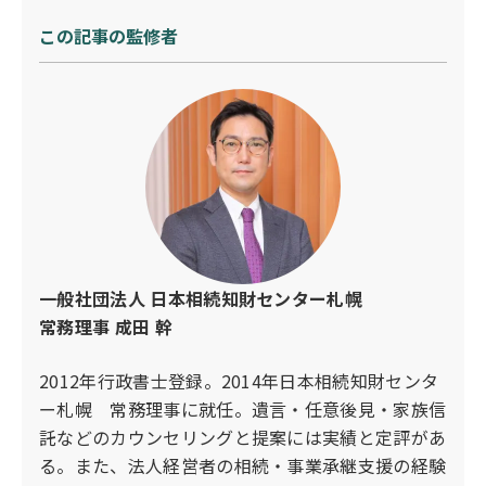
認しておくことが重要です。
ます。また、登記がなされていない状態では、第
な書類となります。また、建物の位置や構造など
スもありますが、条件によっては 半年〜1年以上
合、各手続きごとに費用が発生します。たとえ
三者が建物を占有したり、相続人以外の者が所有
この記事の監修者
次に、建物の登記手続きを行います。未登記建物
を法務局に登録するため、「建物図面」や「各階
かかる こともあります。
ば、司法書士に依頼する場合は、登記にかかる登
権を主張する可能性も考えられ、適切な対応が取
の場合、まず「建物表題登記」を行って建物自体
平面図」といった建物の詳細を示す図面も必要で
録免許税の他に、書類作成や法務局への申請代行
れなくなる恐れがあります。
1. スムーズに進む場合（目安：1〜2か月）
を法務局に登録します。その後、相続人の名義で
す。これらの書類は、相続手続きのための重要な
手数料が必要です。司法書士の報酬額は建物の評
・相続人が少ない
「所有権保存登記」を行うことで、相続人の名義
さらに、相続手続きを長期間放置すると、その間
証明書類であり、正確に準備しておくことが求め
価額や手続きの複雑さによって異なるため、依頼
・遺産分割協議が問題なく進む
で正式に登記され、所有権が法的に保護されま
に相続人が増える可能性もあります。時間の経過
られます。
前に見積もりを確認しておくことが重要です。特
・遺言書が有効で、内容に争いがない
す。これにより、登記が完了した建物は法務局で
に伴い、相続人が亡くなって次世代の相続が発生
に登記に関する手数料がどのように計算されるの
・必要書類（戸籍謄本、固定資産税評価証明書
これらの書類は、市区町村の役所や法務局で取得
管理されるようになり、相続人名義の所有物とし
することもあり、その結果、登記手続きがより一
か、依頼前に詳細な説明を受けることで、後から
など）がすぐに揃う
することができます。住民票や戸籍謄本などの証
ての権利が法的に認められることになります。こ
層複雑化します。相続人が増えれば増えるほど、
追加費用が発生するリスクを抑えることができま
明書類は、役所で交付申請を行うことで取得可能
うした手続きを完了することで、将来的な所有権
話し合いの場が難しくなり、登記手続きもスムー
す。
このような場合は、登記申請から完了まで1〜2
です。登記手続きをスムーズに進めるため、申請
の証明やトラブル回避に備えることができるので
ズに進まなくなります。そのため、相続が発生し
一般社団法人 日本相続知財センター札幌
か月程度で済むことが多いです。
書類の記載方法に不安がある場合は、司法書士に
まず最初に日本相続知財センター札幌にご相談い
す。
た際には早めに登記手続きを行い、法的な権利を
常務理事 成田 幹
相談することで、書類の正確な記載方法について
ただくと、各専門家が担う業務や費用の内訳につ
確保することが望ましいです。
2. 時間がかかる場合（目安：半年〜1年以上）
アドバイスを受けることができます。司法書士の
いて詳しく案内を受けられるため、安心して相続
・相続人が多い
2012年行政書士登録。2014年日本相続知財センタ
サポートを受けることで、書類の不備を防ぎ、無
手続きを進められます。日本相続知財センター札
・遺言書がない、または無効である
そして、2024年4月からは相続登記が義務化され
ー札幌 常務理事に就任。遺言・任意後見・家族信
駄な手戻りを避けられるため、時間と労力を節約
幌では、初めての方でもわかりやすく丁寧に解説
・遺産分割協議に時間がかかる
ており、正当な理由なく登記を怠った場合には法
託などのカウンセリングと提案には実績と定評があ
することができます。
し、相続の流れや手続きの手順についても的確な
・不動産が複数の地域にある
律違反となり、過料（罰金）を科される可能性が
る。また、法人経営者の相続・事業承継支援の経験
アドバイスを提供します。こうしたサポートによ
あります。つまり、未登記建物をそのまま相続す