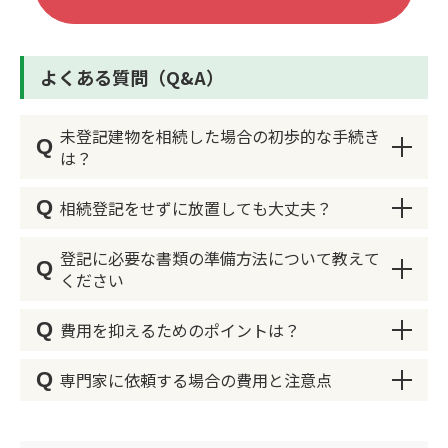
よくある質問（Q&A）
未登記建物を相続した場合の初歩的な手続き
Q
は？
Q
相続登記をせずに放置しても大丈夫？
未登記建物を相続する際には、まず相続人全員で
協議を行い、建物を誰が相続するか決める必要が
登記に必要な書類の準備方法について教えて
Q
あります。この話し合いは「遺産分割協議」と呼
相続登記を行わないまま放置することは、さまざ
ください
ばれ、全員が同意した内容で協議が成立した後に
まなリスクを伴います。まず、所有権が不明確な
「遺産分割協議書」を作成します。この協議書に
ままとなり、将来的に相続人同士での争いに発展
Q
費用を抑えるためのポイントは？
未登記建物の登記手続きを進めるためには、いく
は、相続人全員の署名と実印が必要で、法的に有
する可能性があります。相続登記をしていない
つかの必要書類を準備する必要があります。ま
効なものとするための重要な手続きです。遺産分
と、相続人それぞれがどの程度の権利を持ってい
Q
専門家に依頼する場合の費用と注意点
ず、建物を相続する相続人の「住民票」や、相続
相続登記にかかる期間は、相続人同士の合意や必
割協議書は、後に相続手続きを進める際に必ず必
るのか法的に証明できず、他の相続人が建物に対
関係を証明するための「戸籍謄本」、そして相続
要書類の準備状況によって大きく変わります。
要な書類であり、この段階でしっかりと内容を確
して権利を主張する場合にトラブルの原因となり
人全員の合意を証明する「遺産分割協議書」が主
スムーズに進めば 1〜2か月程度 で完了するケー
未登記建物の相続手続きを専門家に依頼する場