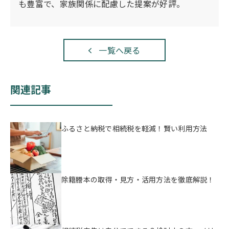
も豊富で、家族関係に配慮した提案が好評。
特に、相続人同士の話し合いがまとまらない場合
り、必要な手続きを漏れなく把握できるため、ス
ると、単なる手続き上の問題にとどまらず、法的
は、家庭裁判所で「遺産分割調停」や「審判」に
ムーズな相続手続きが期待できます。
リスクまで背負うことになりかねません。早めの
進むことになります。 調停は数か月〜1年以上か
登記をおすすめいたします。
かることもあり、その間は相続登記を行えませ
一覧へ戻る
ん。審判に至ればさらに長期化し、解決までに数
年かかるケースもあります。
関連記事
ふるさと納税で相続税を軽減！賢い利用方法
除籍謄本の取得・見方・活用方法を徹底解説！