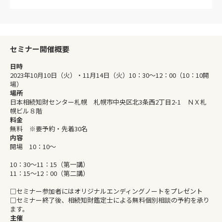
セミナー開催概要
日時
2023年10月10日（火）・11月14日（火）10：30～12：00（10：10開
場）
場所
日本相続知財センター札幌 札幌市中央区北3条西2丁目2-1 ＮＸ札
幌ビル８階
料金
無料 ※要予約・先着30名
内容
開場 10：10～
10：30～11：15（第一講）
11：15～12：00（第二講）
□セミナー参加者にはオリジナルエンディングノートをプレゼント
□セミナー終了後、相続知財鑑定士による無料個別相談の予約を承り
ます。
主催