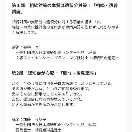
第１部 相続対策の本質は遺留分対策！「相続・遺言
講座」
相続対策の大部分は遺留分に対する事前の備えです。
相続・事業承継対策の専門家が専門用語を使わずにわかりやす
く解説します。
講師：長谷 亘
一般社団法人日本相続知財センター札幌 理事
２級ファイナンシャルプランニング技能士・相続知財鑑定士
第2部 認知症が心配…「贈与・後見講座」
よく「今のうちに自宅を子供の名義にしようと考えている。
その方が楽だよね」というご相談を受けます。
実はそんなに簡単なことではありません。
また、認知症になる方が増えている昨今。
どんな準備ができるのかお話します。
講師：加藤 るり子
一般社団法人日本相続知財センター札幌 理事
行政書士・相続知財鑑定士