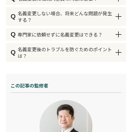
名義変更にかかる期間は、財産の種類や手続きの
進め方によって異なります。不動産の場合、書類
名義変更しない場合、将来どんな問題が発生
Q
がすべて揃っていれば、法務局での登記に約2週
名義変更において、遺言書がなければ、基本的に
する？
間から1か月程度かかることが一般的です。預貯
は遺産分割協議による相続人全員の同意が必要で
金や車の名義変更は比較的短期間で済む場合が多
す。相続人間で意見の相違がある場合には、調停
Q
専門家に依頼せずに名義変更はできる？
名義変更を行わない場合、将来的に多くの問題が
く、1週間から2週間で完了することがよくあり
や裁判が必要になる可能性があるため、事前の話
発生する可能性があります。例えば、不動産の名
ます。ただし、書類が不足している場合や、相続
し合いが重要です。
名義変更後のトラブルを防ぐためのポイント
Q
義が故人のままの場合、その不動産を売却するこ
名義変更は、自分で手続きすることも可能です
人間で意見の不一致がある場合には、さらに時間
は？
とができず、相続人全員の合意が必要なため話し
が、書類作成や手続きの複雑さから専門家のサポ
がかかる可能性があります。事前に必要書類を揃
合いが難航することがあります。また、共有名義
ートを受けることが推奨されます。不動産登記や
え、計画的に進めることが大切です。
名義変更後のトラブルを防ぐためには、以下のポ
の状態が続くと、誰が管理責任を持つのか曖昧に
遺産分割協議書の作成には、法的知識が必要とな
イントを押さえておくことが重要です。
なるため、固定資産税の支払いが滞るリスクもあ
る場合が多いため、誤った記載があると手続きが
この記事の監修者
ります。このような問題を回避するためにも、早
受理されないリスクがあります。また、専門家に
・相続人間で事前に十分な話し合いを行う
めに名義変更を完了させることが重要です。
依頼することで、手続きの時間や労力を大幅に軽
・必要書類を正確に作成し、保存しておく
減でき、スムーズに進めることが可能です。
・登記や手続きの詳細を確認し、適切に進める
・専門家に相談して手続きを進める これらの対
策を講じることで、名義変更後のトラブルを最小
限に抑えることができます。